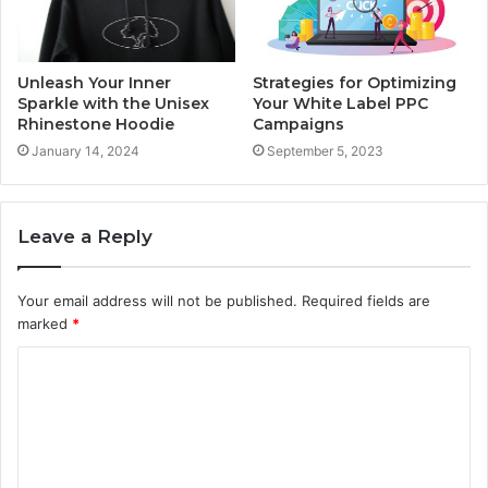
Unleash Your Inner
Strategies for Optimizing
Sparkle with the Unisex
Your White Label PPC
Rhinestone Hoodie
Campaigns
January 14, 2024
September 5, 2023
Leave a Reply
Your email address will not be published.
Required fields are
marked
*
C
o
m
m