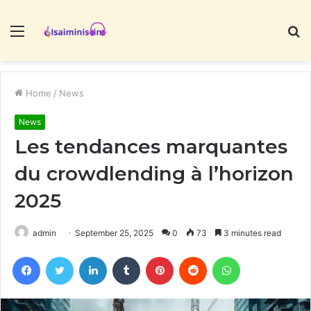
Menu
S
fo
Home
/
News
News
Les tendances marquantes
du crowdlending à l’horizon
2025
admin
September 25, 2025
0
73
3 minutes read
Facebook
Twitter
LinkedIn
Tumblr
Pinterest
Reddit
WhatsApp