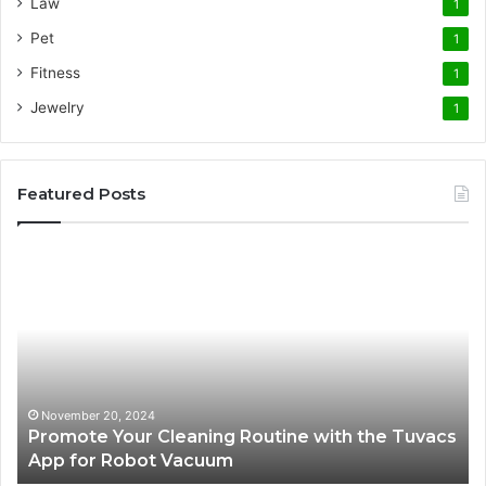
Law
1
Pet
1
Fitness
1
Jewelry
1
Featured Posts
Promote
AT
Your
En
Cleaning
EV
Routine
In
with
fo
the
Su
Tuvacs
Tr
App
in
November 20, 2024
Promote Your Cleaning Routine with the Tuvacs
for
Va
App for Robot Vacuum
Robot
Vacuum